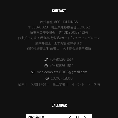
CONTACT
株式会社 MCC-HOLDINGS
〒360-0023 埼玉県熊谷市佐谷田1001-2
埼玉県公安委員会 第431190059413号
お支払い方法：現金/銀行振込/カード/ショッピングローン
顧問弁護士：あす綜合法律事務所
顧問司法書士/行政書士：あす綜合法務事務所
(048)526-1514
(048)526-1514
mcc.complete.8008@gmail.com
10:00 - 18:00
定休日：火曜日＆第一・第三水曜日 イベント・レース時
CALENDAR
2026年 8月