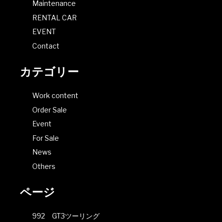
Maintenance
RENTAL CAR
EVENT
Contact
カテゴリー
Work content
Order Sale
Event
For Sale
News
Others
ページ
992 GT3ツーリング