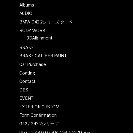
Albums
AUDIO
BMW G42 2シリーズ クーペ
BODY WORK
3DAlignment
BRAKE
BRAKE CALIPER PAINT
Car Purchase
Coating
Contact
DBS
EVENT
EXTERIOR CUSTOM
Form Confirmation
G42 / G43 2シリーズ
G63 / G550 / G350d / G400d 2018～