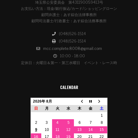
埼玉県公安委員会 第431190059413号
お支払い方法：現金/銀行振込/カード/ショッピングローン
顧問弁護士：あす綜合法律事務所
顧問司法書士/行政書士：あす綜合法務事務所
(048)526-1514
(048)526-1514
mcc.complete.8008@gmail.com
10:00 - 18:00
定休日：火曜日＆第一・第三水曜日 イベント・レース時
CALENDAR
2026年 8月
日
月
火
水
木
金
土
1
2
3
4
5
6
7
8
9
10
11
12
13
14
15
16
17
18
19
20
21
22