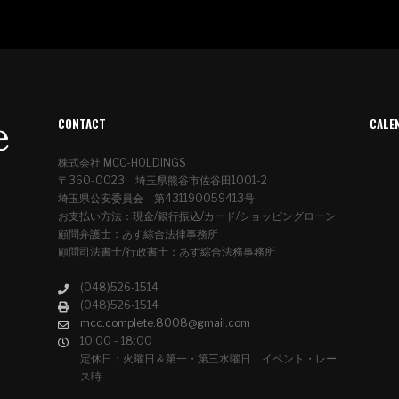
CONTACT
CALE
株式会社 MCC-HOLDINGS
〒360-0023 埼玉県熊谷市佐谷田1001-2
埼玉県公安委員会 第431190059413号
お支払い方法：現金/銀行振込/カード/ショッピングローン
顧問弁護士：あす綜合法律事務所
顧問司法書士/行政書士：あす綜合法務事務所
(048)526-1514
(048)526-1514
mcc.complete.8008@gmail.com
10:00 - 18:00
定休日：火曜日＆第一・第三水曜日 イベント・レー
ス時