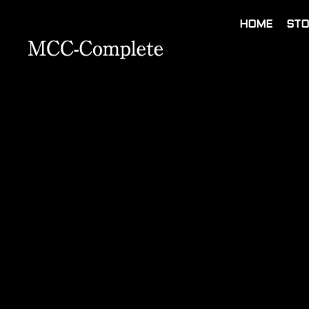
HOME
STO