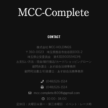
CONTACT
株式会社 MCC-HOLDINGS
〒360-0023 埼玉県熊谷市佐谷田1001-2
埼玉県公安委員会 第431190059413号
お支払い方法：現金/銀行振込/カード/ショッピングローン
顧問弁護士：あす綜合法律事務所
顧問司法書士/行政書士：あす綜合法務事務所
(048)526-1514
(048)526-1514
mcc.complete.8008@gmail.com
10:00 - 18:00
定休日：火曜日＆第一・第三水曜日 イベント・レース時