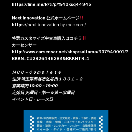
https://line.me/R/ti/p/%40ksq4494o
Next innovation 公式ホームページ
https:/
/next-innovation-by-mcc.com/
特選カスタマイズ中古車購入はコチラ
カーセンサー
http://www.carsensor.net/shop/saitama/307940001/?
BKKN=CU2826446283&BKKNTR=1
ＭＣＣ－Ｃｏｍｐｌｅｔｅ
住所 埼玉県熊谷市佐谷田１００１－２
営業時間 10:00～19:00
定休日 火曜日・第一＆第三水曜日
イベント日・レース日