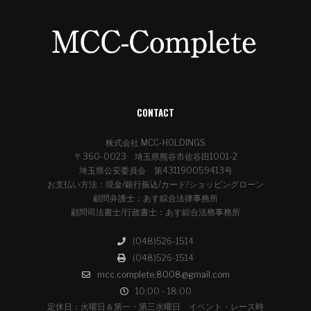
CONTACT
株式会社 MCC-HOLDINGS
〒360-0023 埼玉県熊谷市佐谷田1001-2
埼玉県公安委員会 第431190059413号
お支払い方法：現金/銀行振込/カード/ショッピングローン
顧問弁護士：あす綜合法律事務所
顧問司法書士/行政書士：あす綜合法務事務所
(048)526-1514
(048)526-1514
mcc.complete.8008@gmail.com
10:00 - 18:00
定休日：火曜日＆第一・第三水曜日 イベント・レース時