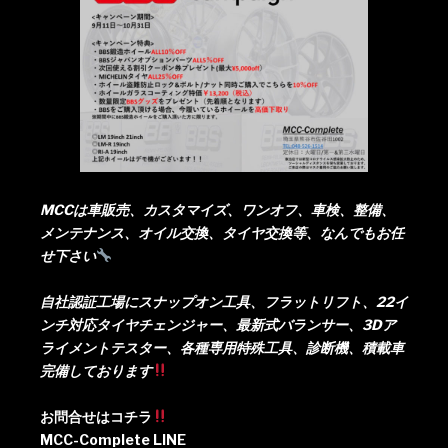
MCCは車販売、カスタマイズ、ワンオフ、車検、整備、
メンテナンス、オイル交換、タイヤ交換等、なんでもお任
せ下さい
自社認証工場にスナップオン工具、フラットリフト、22イ
ンチ対応タイヤチェンジャー、最新式バランサー、3Dア
ライメントテスター、各種専用特殊工具、診断機、積載車
完備しております
お問合せはコチラ
MCC-Complete LINE