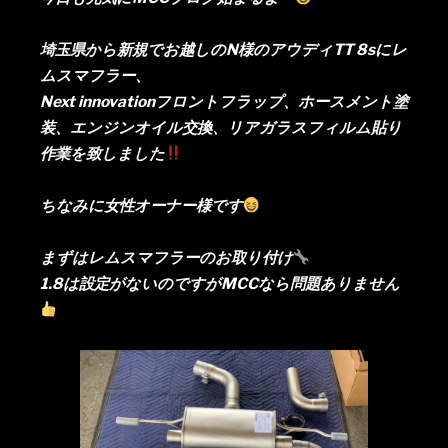
埼玉県から新規でお越しのN様のアウディTT 8sにレ
ムスマフラー、
Next innovationフロントフラップ、ホースメント塗
装、エンジンオイル交換、リアガラスフィルム貼り
作業を致しました
ちなみに女性オーナー様です
まずはレムスマフラーのお取り付け
1.8は設定がないのですがMCCなら問題ありません