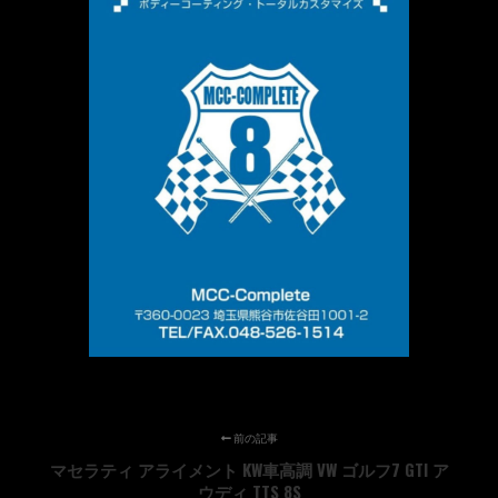
前の記事
マセラティ アライメント KW車高調 VW ゴルフ7 GTI ア
ウディ TTS 8S