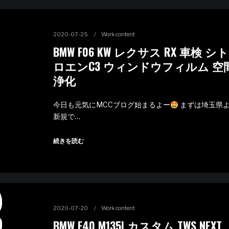
2020-07-25
Work content
BMW F06 KW レクサス RX 車検 シト
ロエンC3 ウィンドウフィルム 空
浄化
今日も元気にMCCブログ始まるよー
まずは埼玉県
新規で…
続きを読む
2020-07-20
Work content
BMW F40 M135I カスタム TWS NEXT