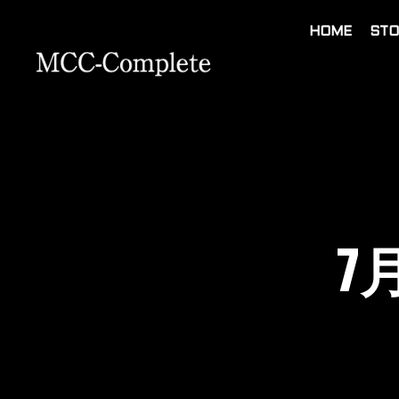
HOME
STO
7月