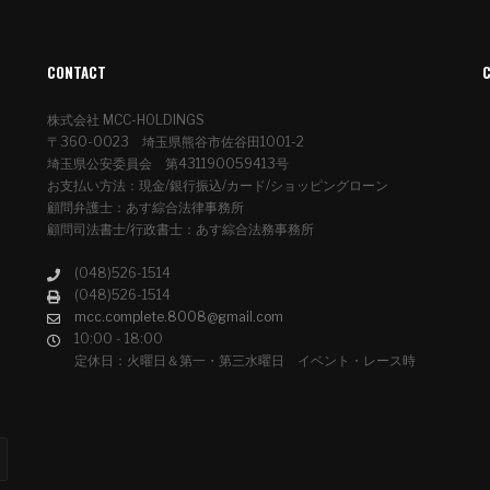
CONTACT
株式会社 MCC-HOLDINGS
〒360-0023 埼玉県熊谷市佐谷田1001-2
埼玉県公安委員会 第431190059413号
お支払い方法：現金/銀行振込/カード/ショッピングローン
顧問弁護士：あす綜合法律事務所
顧問司法書士/行政書士：あす綜合法務事務所
(048)526-1514
(048)526-1514
mcc.complete.8008@gmail.com
10:00 - 18:00
定休日：火曜日＆第一・第三水曜日 イベント・レース時