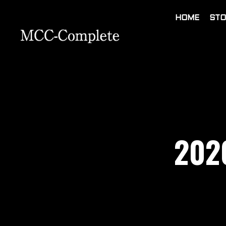
HOME
STO
202