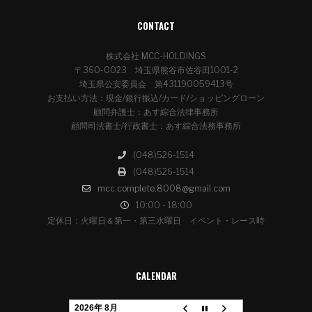
CONTACT
株式会社 MCC-HOLDINGS
〒360-0023 埼玉県熊谷市佐谷田1001-2
埼玉県公安委員会 第431190059413号
お支払い方法：現金/銀行振込/カード/ショッピングローン
顧問弁護士：あす綜合法律事務所
顧問司法書士/行政書士：あす綜合法務事務所
(048)526-1514
(048)526-1514
mcc.complete.8008@gmail.com
10:00 - 18:00
定休日：火曜日＆第一・第三水曜日 イベント・レース時
CALENDAR
2026年 8月