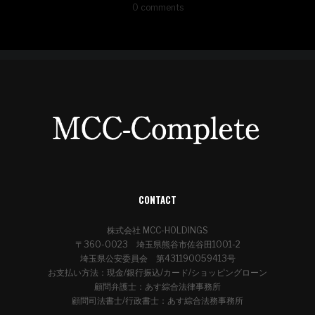
0 comments
CONTACT
株式会社 MCC-HOLDINGS
〒360-0023 埼玉県熊谷市佐谷田1001-2
埼玉県公安委員会 第431190059413号
お支払い方法：現金/銀行振込/カード/ショッピングローン
顧問弁護士：あす綜合法律事務所
顧問司法書士/行政書士：あす綜合法務事務所