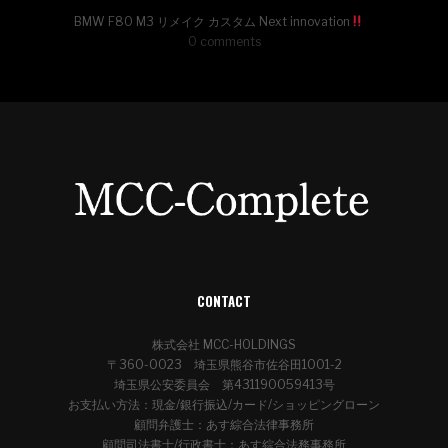
BMW F80 M3 リメイク カスタム Next innovation
0 comments
CONTACT
株式会社 MCC-HOLDINGS
〒360-0023 埼玉県熊谷市佐谷田1001-2
埼玉県公安委員会 第431190059413号
お支払い方法：現金/銀行振込/カード/ショッピングローン
顧問弁護士：あす綜合法律事務所
顧問司法書士/行政書士：あす綜合法務事務所