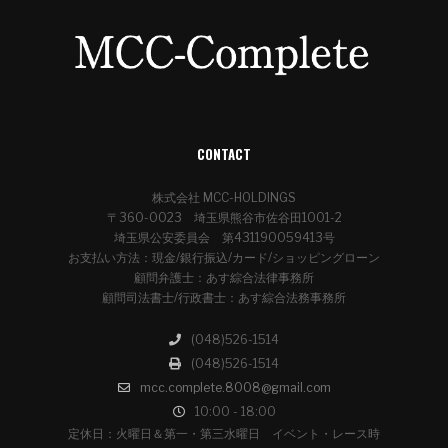
CONTACT
株式会社 MCC-HOLDINGS
〒360-0023 埼玉県熊谷市佐谷田1001-2
埼玉県公安委員会 第431190059413号
お支払い方法：現金/銀行振込/カード/ショッピングローン
顧問弁護士：あす綜合法律事務所
顧問司法書士/行政書士：あす綜合法務事務所
(048)526-1514
(048)526-1514
mcc.complete.8008@gmail.com
10:00 - 18:00
定休日：火曜日＆第一・第三水曜日 イベント・レース時