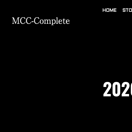
HOME
STO
202