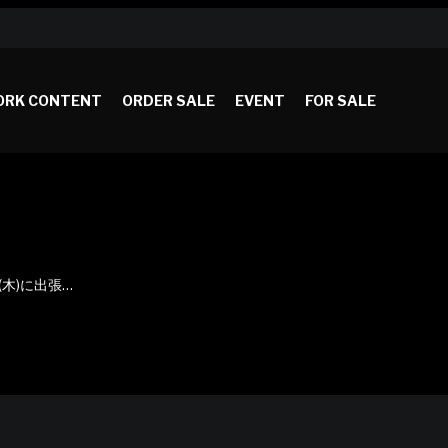
RK CONTENT
ORDER SALE
EVENT
FOR SALE
木)に出張…