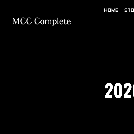
HOME
STO
202