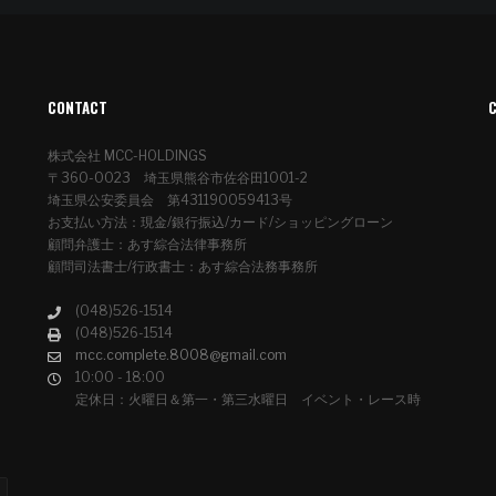
CONTACT
株式会社 MCC-HOLDINGS
〒360-0023 埼玉県熊谷市佐谷田1001-2
埼玉県公安委員会 第431190059413号
お支払い方法：現金/銀行振込/カード/ショッピングローン
顧問弁護士：あす綜合法律事務所
顧問司法書士/行政書士：あす綜合法務事務所
(048)526-1514
(048)526-1514
mcc.complete.8008@gmail.com
10:00 - 18:00
定休日：火曜日＆第一・第三水曜日 イベント・レース時