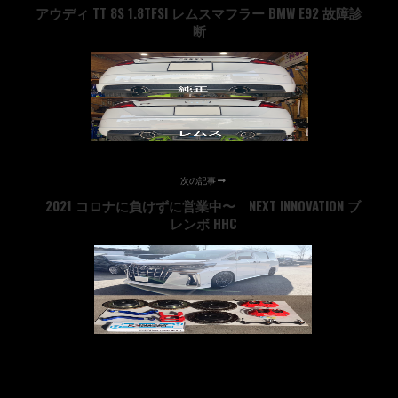
アウディ TT 8S 1.8TFSI レムスマフラー BMW E92 故障診
断
次の記事
2021 コロナに負けずに営業中〜 NEXT INNOVATION ブ
レンボ HHC