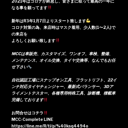
2021年はコロナが終息し、皆さまに取って最高の一年に
なる事を願ってます
新年はR3年1月7日よりスタート致します
コロナ対策の為、来店時はマスク着用、少人数(1〜2人)で
の来店を
よろしくお願い致します
MCCは車販売、カスタマイズ、ワンオフ、車検、整備、
メンテナンス、オイル交換、タイヤ交換等、なんでもお任
せ下さい
自社認証工場にスナップオン工具、フラットリフト、22イ
ンチ対応タイヤチェンジャー、最新式バランサー、3Dア
ライメントテスター、各種専用特殊工具、診断機、積載車
完備しております
お問合せはコチラ
MCC-Complete LINE
https://line.me/R/ti/p/%40ksq4494o