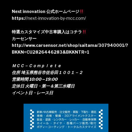
Next innovation 公式ホームページ
https:/
/next-innovation-by-mcc.com/
特選カスタマイズ中古車購入はコチラ
カーセンサー
http://www.carsensor.net/shop/saitama/307940001/?
BKKN=CU2826446283&BKKNTR=1
ＭＣＣ－Ｃｏｍｐｌｅｔｅ
住所 埼玉県熊谷市佐谷田１００１－２
営業時間 10:00～19:00
定休日 火曜日・第一＆第三水曜日
イベント日・レース日