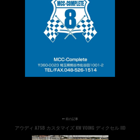
前の記事
アウディ A7SB カスタマイズ KW VOING ディクセル IID