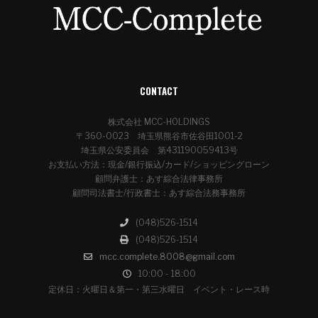
CONTACT
株式会社 MCC-HOLDINGS
〒360-0023 埼玉県熊谷市佐谷田1001-2
埼玉県公安委員会 第431190059413号
お支払い方法：現金/銀行振込/カード/ショッピングローン
顧問弁護士：あす綜合法律事務所
顧問司法書士/行政書士：あす綜合法務事務所
(048)526-1514
(048)526-1514
mcc.complete.8008@gmail.com
10:00 - 18:00
定休日：火曜日＆第一・第三水曜日 イベント・レース時