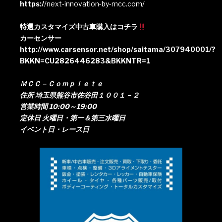
https:/
/next-innovation-by-mcc.com/
特選カスタマイズ中古車購入はコチラ
カーセンサー
http://www.carsensor.net/shop/saitama/307940001/?
BKKN=CU2826446283&BKKNTR=1
ＭＣＣ－Ｃｏｍｐｌｅｔｅ
住所 埼玉県熊谷市佐谷田１００１－２
営業時間 10:00～19:00
定休日 火曜日・第一＆第三水曜日
イベント日・レース日