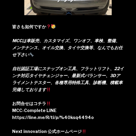
皆さも如何ですか
MCCは車販売、カスタマイズ、ワンオフ、車検、整備、
メンテナンス、オイル交換、タイヤ交換等、なんでもお任
せ下さい
自社認証工場にスナップオン工具、フラットリフト、22イ
ンチ対応タイヤチェンジャー、最新式バランサー、3Dア
ライメントテスター、各種専用特殊工具、診断機、積載車
完備しております
お問合せはコチラ
MCC-Complete LINE
https://line.me/R/ti/p/%40ksq4494o
Next innovation 公式ホームページ