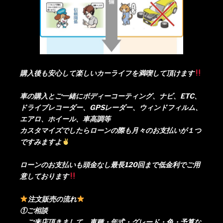
購入後も安心して楽しいカーライフを満喫して頂けます
車の購入とご一緒にボディーコーティング、ナビ、ETC、
ドライブレコーダー、GPSレーダー、ウィンドフィルム、
エアロ、ホイール、車高調等
カスタマイズでしたらローンの際も月々のお支払いが１つ
ですみますよ
ローンのお支払いも頭金なし最長120回まで低金利でご用
意しております
注文販売の流れ
①ご相談
ご来店頂きまして、車種・年式・グレード・色・予算な