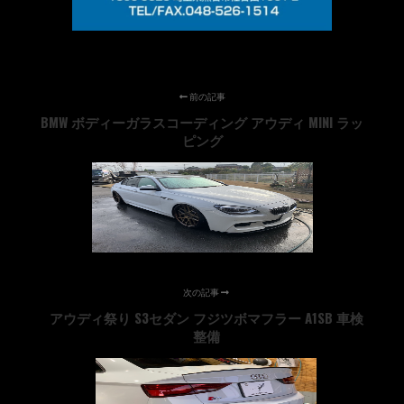
前の記事
BMW ボディーガラスコーディング アウディ MINI ラッ
ピング
次の記事
アウディ祭り S3セダン フジツボマフラー A1SB 車検
整備