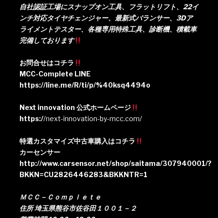
自社認証工場にスナップオン工具、フラットリフト、22イ
ンチ対応タイヤチェンジャー、最新式バランサー、3Dア
ライメントテスター、各種専用特殊工具、診断機、積載車
完備しております
お問合せはコチラ
MCC-Complete LINE
https://line.me/R/ti/p/%40ksq4494o
Next innovation 公式ホームページ
https:/
/next-innovation-by-mcc.com/
特選カスタマイズ中古車購入はコチラ
カーセンサー
http://www.carsensor.net/shop/saitama/307940001/?
BKKN=CU2826446283&BKKNTR=1
ＭＣＣ－Ｃｏｍｐｌｅｔｅ
住所 埼玉県熊谷市佐谷田１００１－２