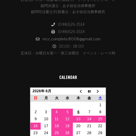
顧問弁護士：あす綜合法律事務所
顧問司法書士/行政書士：あす綜合法務事務所
(048)526-1514
(048)526-1514
mcc.complete.8008@gmail.com
10:00 - 18:00
定休日：火曜日＆第一・第三水曜日 イベント・レース時
CALENDAR
2026年 8月
日
月
火
水
木
金
土
1
2
3
4
5
6
7
8
9
10
11
12
13
14
15
16
17
18
19
20
21
22
23
24
25
26
27
28
29