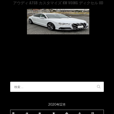
アウディ A7SB カスタマイズ KW VOING ディクセル IID
2020年12月
月
火
水
木
金
土
日