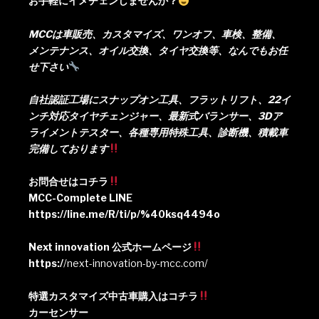
お手軽にイメチェンしませんか？
MCCは車販売、カスタマイズ、ワンオフ、車検、整備、
メンテナンス、オイル交換、タイヤ交換等、なんでもお任
せ下さい
自社認証工場にスナップオン工具、フラットリフト、22イ
ンチ対応タイヤチェンジャー、最新式バランサー、3Dア
ライメントテスター、各種専用特殊工具、診断機、積載車
完備しております
お問合せはコチラ
MCC-Complete LINE
https://line.me/R/ti/p/%40ksq4494o
Next innovation 公式ホームページ
https:/
/next-innovation-by-mcc.com/
特選カスタマイズ中古車購入はコチラ
カーセンサー