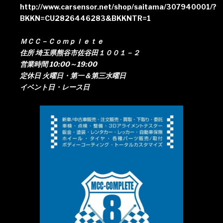
http://www.carsensor.net/shop/saitama/307940001/?
BKKN=CU2826446283&BKKNTR=1
ＭＣＣ－Ｃｏｍｐｌｅｔｅ
住所 埼玉県熊谷市佐谷田１００１－２
営業時間 10:00～19:00
定休日 火曜日・第一＆第三水曜日
イベント日・レース日