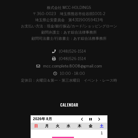
株式会社 MCC-HOLDINGS
〒360-0023 埼玉県熊谷市佐谷田1001-2
埼玉県公安委員会 第431190059413号
お支払い方法：現金/銀行振込/カード/ショッピングローン
顧問弁護士：あす綜合法律事務所
顧問司法書士/行政書士：あす綜合法務事務所
(048)526-1514
(048)526-1514
mcc.complete.8008@gmail.com
10:00 - 18:00
定休日：火曜日＆第一・第三水曜日 イベント・レース時
CALENDAR
2026年 8月
日
月
火
水
木
金
土
1