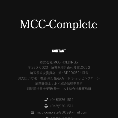
CONTACT
株式会社 MCC-HOLDINGS
〒360-0023 埼玉県熊谷市佐谷田1001-2
埼玉県公安委員会 第431190059413号
お支払い方法：現金/銀行振込/カード/ショッピングローン
顧問弁護士：あす綜合法律事務所
顧問司法書士/行政書士：あす綜合法務事務所
(048)526-1514
(048)526-1514
mcc.complete.8008@gmail.com