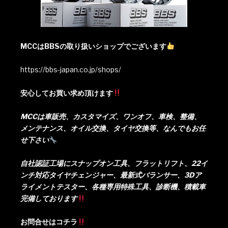
MCCはBBSの取り扱いショップでございます
https://bbs-japan.co.jp/shops/
安心してお買い求め頂けます
MCCは車販売、カスタマイズ、ワンオフ、車検、整備、
メンテナンス、オイル交換、タイヤ交換等、なんでもお任
せ下さい
自社認証工場にスナップオン工具、フラットリフト、22イ
ンチ対応タイヤチェンジャー、最新式バランサー、3Dア
ライメントテスター、各種専用特殊工具、診断機、積載車
完備しております
お問合せはコチラ