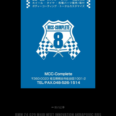
前の記事
BMW Z4 G29 M40I NEXT INNOVATION AKRAPOVIC BBS