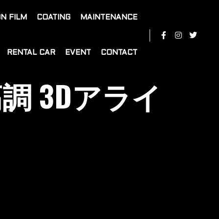
N FILM
COATING
MAINTENANCE
RENTAL CAR
EVENT
CONTACT
W車高調 3Dアライ