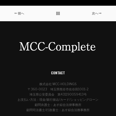
前へ
次へ
CONTACT
株式会社 MCC-HOLDINGS
〒360-0023 埼玉県熊谷市佐谷田1001-2
埼玉県公安委員会 第431190059413号
お支払い方法：現金/銀行振込/カード/ショッピングローン
顧問弁護士：あす綜合法律事務所
顧問司法書士/行政書士：あす綜合法務事務所