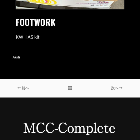
FOOTWORK
KW HAS kit
Audi
前へ
次へ