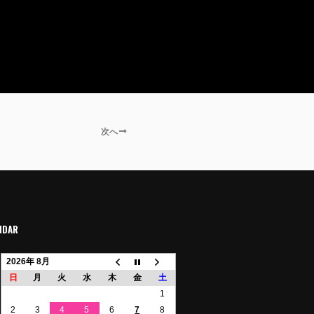
次へ
NDAR
2026年 8月
日
月
火
水
木
金
土
1
2
3
4
5
6
7
8