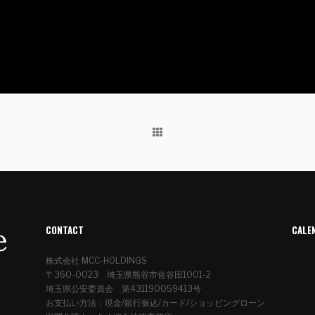
CONTACT
CALE
株式会社 MCC-HOLDINGS
〒360-0023 埼玉県熊谷市佐谷田1001-2
埼玉県公安委員会 第431190059413号
お支払い方法：現金/銀行振込/カード/ショッピングローン