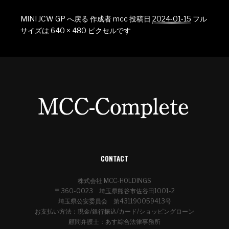
MINI JCW GP へ戻る
作成者
mcc
投稿日
2024-01-15
フル
サイズは
640 × 480
ピクセルです
CONTACT
株式会社 MCC-HOLDINGS
〒360-0023 埼玉県熊谷市佐谷田1001-2
埼玉県公安委員会 第431190059413号
お支払い方法：現金/銀行振込/カード/ショッピングローン
顧問弁護士：あす綜合法律事務所