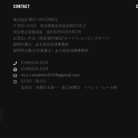
CONTACT
株式会社 MCC-HOLDINGS
〒360-0023 埼玉県熊谷市佐谷田1001-2
埼玉県公安委員会 第431190059413号
お支払い方法：現金/銀行振込/カード/ショッピングローン
顧問弁護士：あす綜合法律事務所
顧問司法書士/行政書士：あす綜合法務事務所
(048)526-1514
(048)526-1514
mcc.complete.8008@gmail.com
10:00 - 18:00
定休日：火曜日＆第一・第三水曜日 イベント・レース時