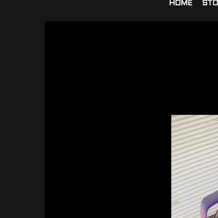
HOME
STO