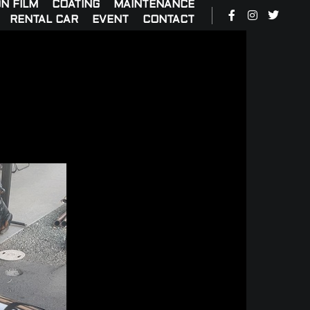
N FILM
COATING
MAINTENANCE
RENTAL CAR
EVENT
CONTACT