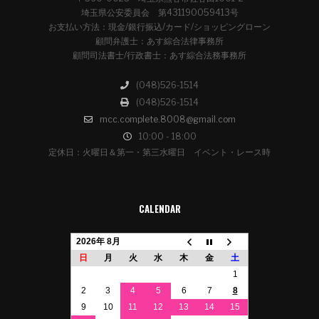
埼玉県公安委員会 第431190059413号
お支払い方法：現金/銀行振込/カード/ショッピングローン
顧問弁護士：あす綜合法律事務所
顧問司法書士/行政書士：あす綜合法務事務所
(048)526-1514
(048)526-1514
mcc.complete.8008@gmail.com
10:00 - 18:00
定休日：火曜日＆第一・第三水曜日 イベント・レース時
CALENDAR
2026年 8月
日
月
火
水
木
金
土
1
2
3
4
5
6
7
8
9
10
11
12
13
14
15