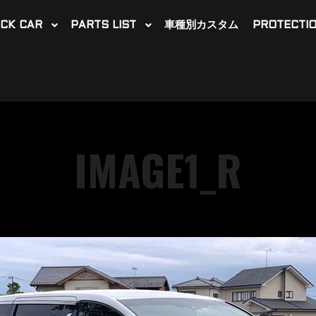
CK CAR
PARTS LIST
車種別カスタム
PROTECTIO
IMAGE1_R