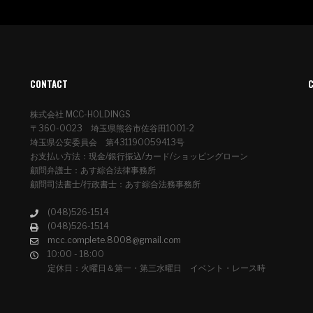
CONTACT
株式会社 MCC-HOLDINGS
〒360-0023 埼玉県熊谷市佐谷田1001-2
埼玉県公安委員会 第431190059413号
お支払い方法：現金/銀行振込/カード/ショッピングローン
顧問弁護士：あす綜合法律事務所
顧問司法書士/行政書士：あす綜合法務事務所
(048)526-1514
(048)526-1514
mcc.complete.8008@gmail.com
10:00 - 18:00
定休日：火曜日＆第一・第三水曜日 イベント・レース時