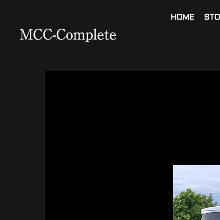
HOME
STO