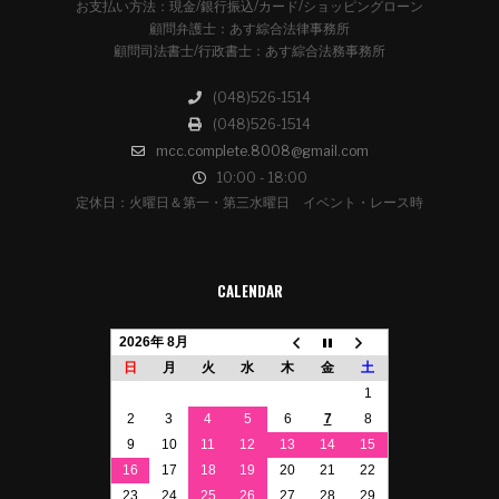
お支払い方法：現金/銀行振込/カード/ショッピングローン
顧問弁護士：あす綜合法律事務所
顧問司法書士/行政書士：あす綜合法務事務所
(048)526-1514
(048)526-1514
mcc.complete.8008@gmail.com
10:00 - 18:00
定休日：火曜日＆第一・第三水曜日 イベント・レース時
CALENDAR
2026年 8月
日
月
火
水
木
金
土
1
2
3
4
5
6
7
8
9
10
11
12
13
14
15
16
17
18
19
20
21
22
23
24
25
26
27
28
29