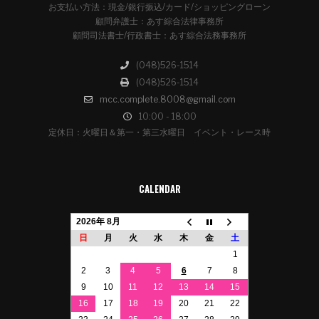
お支払い方法：現金/銀行振込/カード/ショッピングローン
顧問弁護士：あす綜合法律事務所
顧問司法書士/行政書士：あす綜合法務事務所
(048)526-1514
(048)526-1514
mcc.complete.8008@gmail.com
10:00 - 18:00
定休日：火曜日＆第一・第三水曜日 イベント・レース時
CALENDAR
2026年 8月
日
月
火
水
木
金
土
1
2
3
4
5
6
7
8
9
10
11
12
13
14
15
16
17
18
19
20
21
22