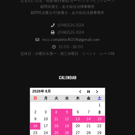
お支払い方法：現金/銀行振込/カード/ショッピングローン
顧問弁護士：あす綜合法律事務所
顧問司法書士/行政書士：あす綜合法務事務所
(048)526-1514
(048)526-1514
mcc.complete.8008@gmail.com
10:00 - 18:00
定休日：火曜日＆第一・第三水曜日 イベント・レース時
CALENDAR
2026年 8月
日
月
火
水
木
金
土
1
2
3
4
5
6
7
8
9
10
11
12
13
14
15
16
17
18
19
20
21
22
23
24
25
26
27
28
29