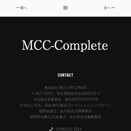
前へ
次へ
CONTACT
株式会社 MCC-HOLDINGS
〒360-0023 埼玉県熊谷市佐谷田1001-2
埼玉県公安委員会 第431190059413号
お支払い方法：現金/銀行振込/カード/ショッピングローン
顧問弁護士：あす綜合法律事務所
顧問司法書士/行政書士：あす綜合法務事務所
(048)526-1514