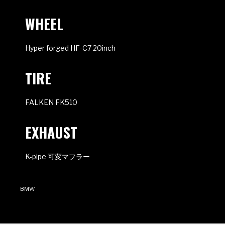
WHEEL
Hyper forged HF-C7 20inch
TIRE
FALKEN FK510
EXHAUST
K-pipe 可変マフラー
BMW