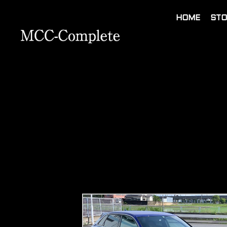
HOME
STO