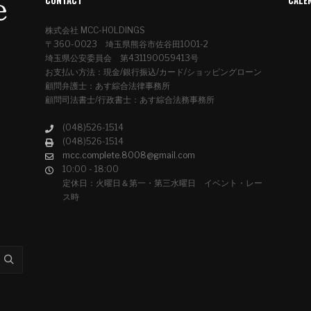
株式会社 MCC-HOLDINGS
〒360-0023 埼玉県熊谷市佐谷田1001-2
埼玉県公安委員会 第431190059413号
お支払い方法：現金/銀行振込/カード/ショッピングローン
顧問弁護士：あす綜合法律事務所
顧問司法書士/行政書士：あす綜合法務事務所
(048)526-1514
(048)526-1514
mcc.complete.8008@gmail.com
10:00 - 18:00
定休日：火曜日＆第一・第三水曜日 イベント・レー
ス時