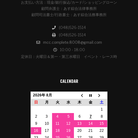
お支払い方法：現金/銀行振込/カード/ショッピングローン
顧問弁護士：あす綜合法律事務所
顧問司法書士/行政書士：あす綜合法務事務所
(048)526-1514
(048)526-1514
mcc.complete.8008@gmail.com
10:00 - 18:00
定休日：火曜日＆第一・第三水曜日 イベント・レース時
CALENDAR
2026年 8月
日
月
火
水
木
金
土
1
2
3
4
5
6
7
8
9
10
11
12
13
14
15
16
17
18
19
20
21
22
23
24
25
26
27
28
29