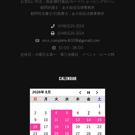
お支払い方法：現金/銀行振込/カード/ショッピングローン
顧問弁護士：あす綜合法律事務所
顧問司法書士/行政書士：あす綜合法務事務所
(048)526-1514
(048)526-1514
mcc.complete.8008@gmail.com
10:00 - 18:00
定休日：火曜日＆第一・第三水曜日 イベント・レース時
CALENDAR
2026年 8月
日
月
火
水
木
金
土
1
2
3
4
5
6
7
8
9
10
11
12
13
14
15
16
17
18
19
20
21
22
23
24
25
26
27
28
29