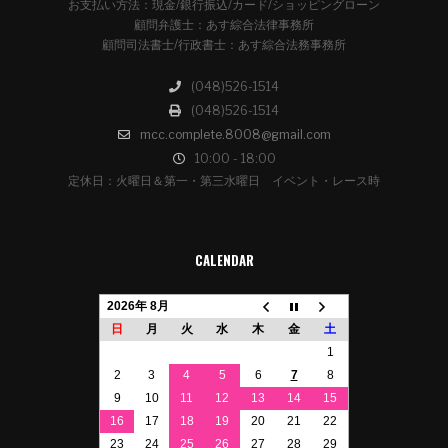
お支払い方法：現金/銀行振込/カード/ショッピングローン
顧問弁護士：あす綜合法律事務所
顧問司法書士/行政書士：あす綜合法務事務所
(048)526-1514
(048)526-1514
mcc.complete.8008@gmail.com
10:00 - 18:00
定休日：火曜日＆第一・第三水曜日 イベント・レース時
CALENDAR
2026年 8月
日
月
火
水
木
金
土
1
2
3
4
5
6
7
8
9
10
11
12
13
14
15
16
17
18
19
20
21
22
23
24
25
26
27
28
29