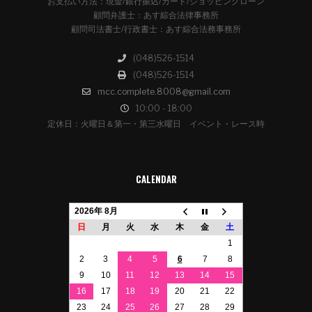
お支払い方法：現金/銀行振込/カード/ショッピングローン
顧問弁護士：あす綜合法律事務所
顧問司法書士/行政書士：あす綜合法務事務所
(048)526-1514
(048)526-1514
mcc.complete.8008@gmail.com
10:00 - 18:00
定休日：火曜日＆第一・第三水曜日 イベント・レース時
CALENDAR
2026年 8月
日
月
火
水
木
金
土
1
2
3
4
5
6
7
8
9
10
11
12
13
14
15
16
17
18
19
20
21
22
23
24
25
26
27
28
29