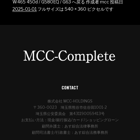
W465 450d / G580EQ / G63 へ戻る
作成者
mcc
投稿日
2025-01-01
フルサイズは
540 × 360
ピクセルです
CONTACT
株式会社 MCC-HOLDINGS
〒360-0023 埼玉県熊谷市佐谷田1001-2
埼玉県公安委員会 第431190059413号
お支払い方法：現金/銀行振込/カード/ショッピングローン
顧問弁護士：あす綜合法律事務所
顧問司法書士/行政書士：あす綜合法務事務所