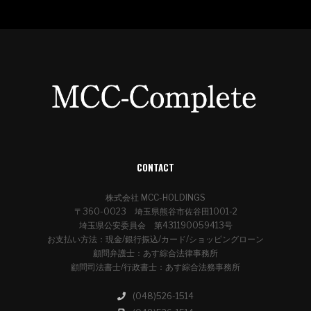
CONTACT
株式会社 MCC-HOLDINGS
〒360-0023 埼玉県熊谷市佐谷田1001-2
埼玉県公安委員会 第431190059413号
お支払い方法：現金/銀行振込/カード/ショッピングローン
顧問弁護士：あす綜合法律事務所
顧問司法書士/行政書士：あす綜合法務事務所
(048)526-1514