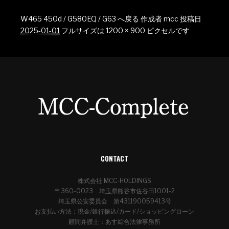
W465 450d / G580EQ / G63 へ戻る
作成者
mcc
投稿日
2025-01-01
フルサイズは
1200 × 900
ピクセルです
CONTACT
株式会社 MCC-HOLDINGS
〒360-0023 埼玉県熊谷市佐谷田1001-2
埼玉県公安委員会 第431190059413号
お支払い方法：現金/銀行振込/カード/ショッピングローン
顧問弁護士：あす綜合法律事務所