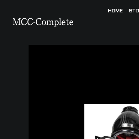
HOME
STO