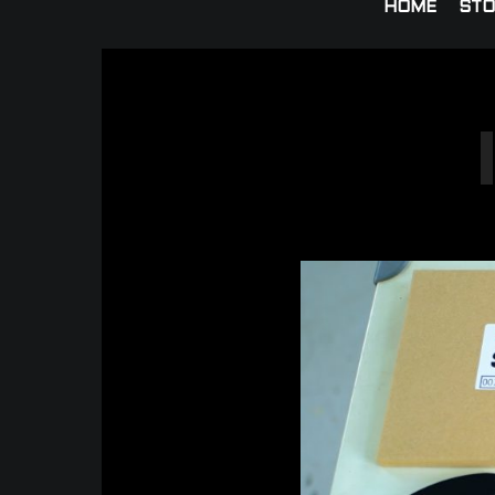
HOME
STO