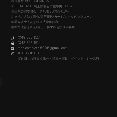
株式会社 MCC-HOLDINGS
〒360-0023 埼玉県熊谷市佐谷田1001-2
埼玉県公安委員会 第431190059413号
お支払い方法：現金/銀行振込/カード/ショッピングローン
顧問弁護士：あす綜合法律事務所
顧問司法書士/行政書士：あす綜合法務事務所
(048)526-1514
(048)526-1514
mcc.complete.8008@gmail.com
10:00 - 18:00
定休日：火曜日＆第一・第三水曜日 イベント・レース時