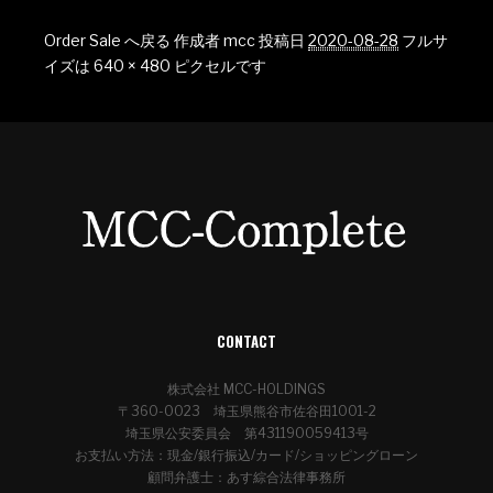
Order Sale へ戻る
作成者
mcc
投稿日
2020-08-28
フルサ
イズは
640 × 480
ピクセルです
CONTACT
株式会社 MCC-HOLDINGS
〒360-0023 埼玉県熊谷市佐谷田1001-2
埼玉県公安委員会 第431190059413号
お支払い方法：現金/銀行振込/カード/ショッピングローン
顧問弁護士：あす綜合法律事務所