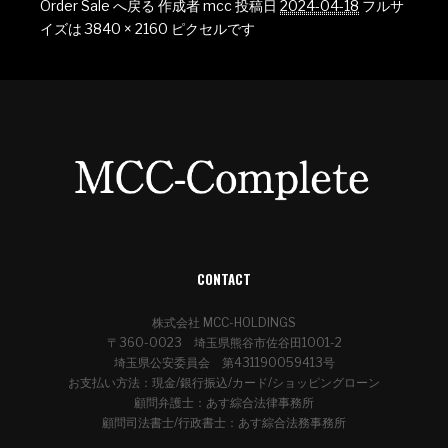
Order Sale へ戻る
作成者
mcc
投稿日
2024-04-18
フルサ
イズは
3840 × 2160
ピクセルです
CONTACT
株式会社 MCC-HOLDINGS
〒360-0023 埼玉県熊谷市佐谷田1001-2
埼玉県公安委員会 第431190059413号
お支払い方法：現金/銀行振込/カード/ショッピングローン
顧問弁護士：あす綜合法律事務所
顧問司法書士/行政書士：あす綜合法務事務所