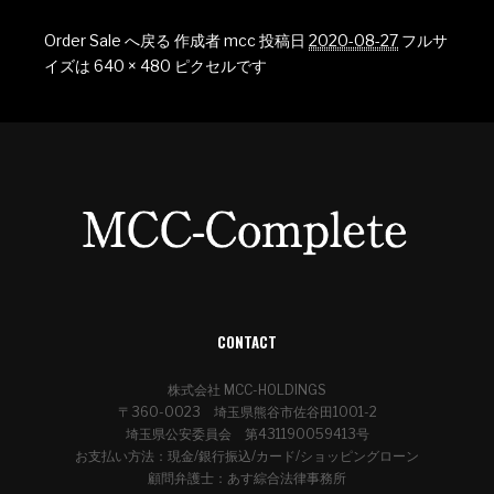
Order Sale へ戻る
作成者
mcc
投稿日
2020-08-27
フルサ
イズは
640 × 480
ピクセルです
CONTACT
株式会社 MCC-HOLDINGS
〒360-0023 埼玉県熊谷市佐谷田1001-2
埼玉県公安委員会 第431190059413号
お支払い方法：現金/銀行振込/カード/ショッピングローン
顧問弁護士：あす綜合法律事務所