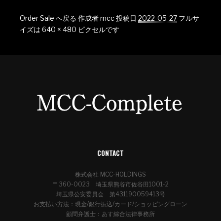
Order Sale へ戻る
作成者
mcc
投稿日
2022-05-27
フルサ
イズは
640 × 480
ピクセルです
CONTACT
株式会社 MCC-HOLDINGS
〒360-0023 埼玉県熊谷市佐谷田1001-2
埼玉県公安委員会 第431190059413号
お支払い方法：現金/銀行振込/カード/ショッピングローン
顧問弁護士：あす綜合法律事務所