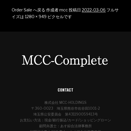
Order Sale へ戻る
作成者
mcc
投稿日
2022-03-06
フルサ
イズは
1280 × 949
ピクセルです
CONTACT
株式会社 MCC-HOLDINGS
〒360-0023 埼玉県熊谷市佐谷田1001-2
埼玉県公安委員会 第431190059413号
お支払い方法：現金/銀行振込/カード/ショッピングローン
顧問弁護士：あす綜合法律事務所