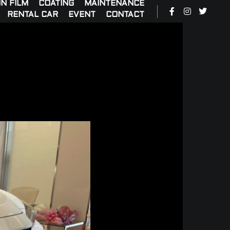
N FILM
COATING
MAINTENANCE
RENTAL CAR
EVENT
CONTACT