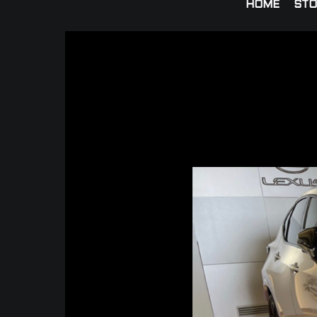
HOME
STO