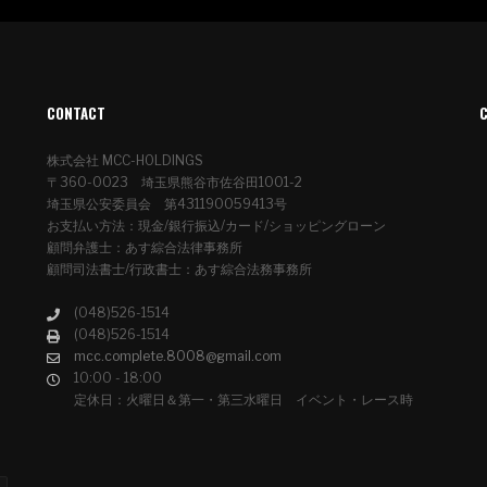
CONTACT
株式会社 MCC-HOLDINGS
〒360-0023 埼玉県熊谷市佐谷田1001-2
埼玉県公安委員会 第431190059413号
お支払い方法：現金/銀行振込/カード/ショッピングローン
顧問弁護士：あす綜合法律事務所
顧問司法書士/行政書士：あす綜合法務事務所
(048)526-1514
(048)526-1514
mcc.complete.8008@gmail.com
10:00 - 18:00
定休日：火曜日＆第一・第三水曜日 イベント・レース時