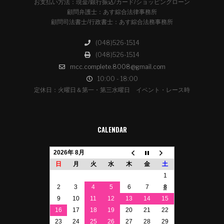
お支払い方法：現金/銀行振込/カード/ショッピングローン
顧問弁護士：あす綜合法律事務所
顧問司法書士/行政書士：あす綜合法務事務所
(048)526-1514
(048)526-1514
mcc.complete.8008@gmail.com
10:00 - 18:00
定休日：火曜日＆第一・第三水曜日 イベント・レース時
CALENDAR
2026年 8月
日
月
火
水
木
金
土
1
2
3
4
5
6
7
8
9
10
11
12
13
14
15
16
17
18
19
20
21
22
23
24
25
26
27
28
29