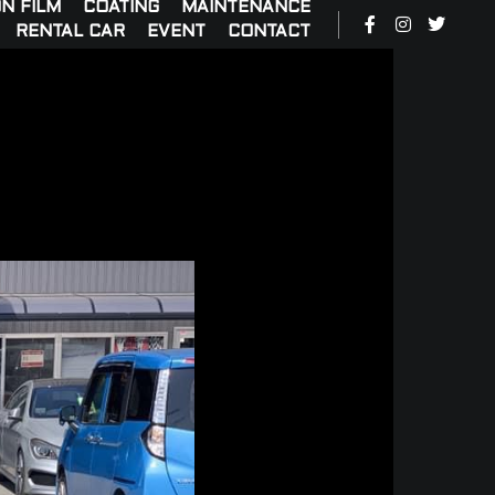
N FILM
COATING
MAINTENANCE
RENTAL CAR
EVENT
CONTACT