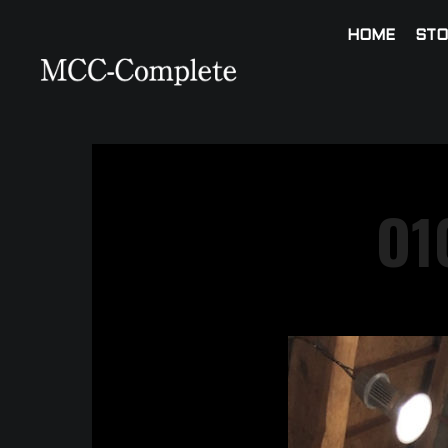
HOME
STO
O1