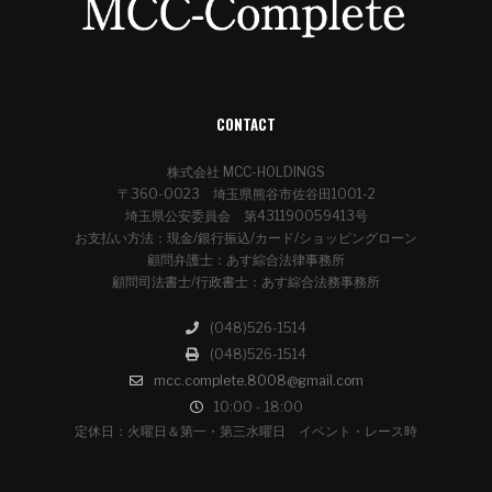
CONTACT
株式会社 MCC-HOLDINGS
〒360-0023 埼玉県熊谷市佐谷田1001-2
埼玉県公安委員会 第431190059413号
お支払い方法：現金/銀行振込/カード/ショッピングローン
顧問弁護士：あす綜合法律事務所
顧問司法書士/行政書士：あす綜合法務事務所
(048)526-1514
(048)526-1514
mcc.complete.8008@gmail.com
10:00 - 18:00
定休日：火曜日＆第一・第三水曜日 イベント・レース時