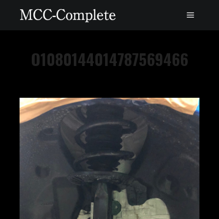
O1080144014787569466